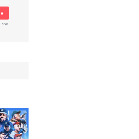
be
d and