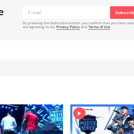
e
Subscri
By pressing the Subscribe button, you confirm that you have rea
are agreeing to our
Privacy Policy
and
Terms of Use
Your E-mail
*
rónico
a la
rio.