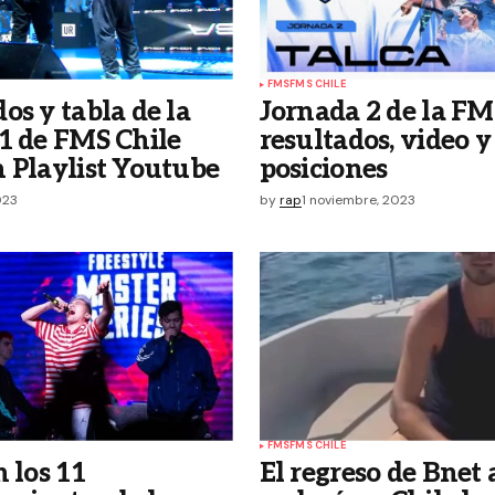
FMS
FMS CHILE
os y tabla de la
Jornada 2 de la FM
1 de FMS Chile
resultados, video y
 Playlist Youtube
posiciones
023
by
rap
1 noviembre, 2023
FMS
FMS CHILE
n los 11
El regreso de Bnet 