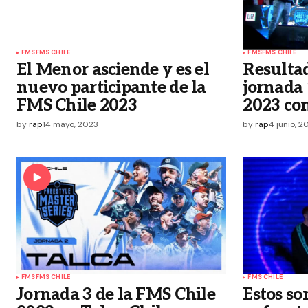
FMS
FMS CHILE
FMS
FMS CHILE
El Menor asciende y es el
Resultad
nuevo participante de la
jornada 
FMS Chile 2023
2023 con
by
rap
14 mayo, 2023
by
rap
4 junio, 2
FMS
FMS CHILE
FMS CHILE
Jornada 3 de la FMS Chile
Estos so