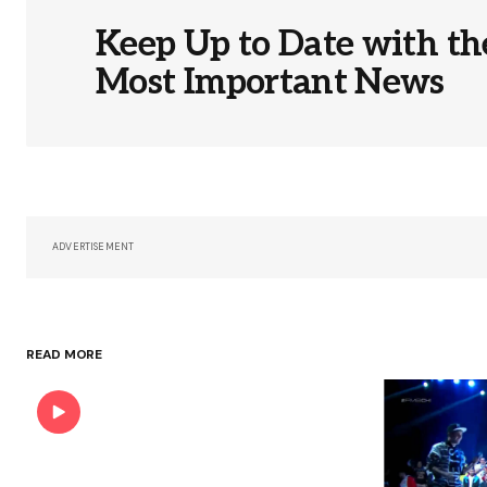
están marcados con
*
Keep Up to Date with th
Most Important News
Comment
*
Your Name
*
ADVERTISEMENT
Guardar mi nombre, correo elect
y sitio web en este navegador par
próxima vez que haga un comenta
READ MORE
Submit Comment