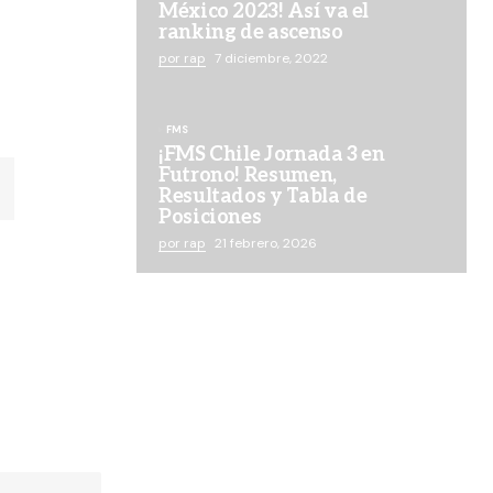
México 2023! Así va el
ranking de ascenso
por rap
7 diciembre, 2022
FMS
¡FMS Chile Jornada 3 en
Futrono! Resumen,
Resultados y Tabla de
Posiciones
por rap
21 febrero, 2026