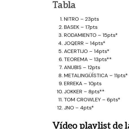
Tabla
NITRO – 23pts
BASEK – 17pts
RODAMIENTO – 15pts*
JOQERR – 14pts*
ACERTIJO – 14pts*
TEOREMA – 13pts**
ANUBIS – 12pts
METALINGÜÍSTICA – 11pts*
ERREKA – 10pts
JOKKER – 8pts**
TOM CROWLEY – 6pts*
JNO – 4pts*
Vídeo playlist de 