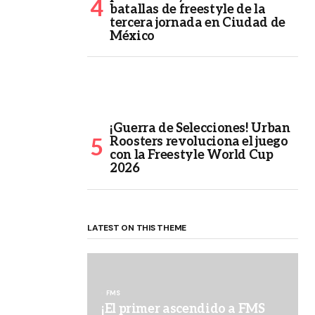
batallas de freestyle de la
tercera jornada en Ciudad de
México
¡Guerra de Selecciones! Urban
Roosters revoluciona el juego
con la Freestyle World Cup
2026
LATEST ON THIS THEME
FMS
¡El primer ascendido a FMS