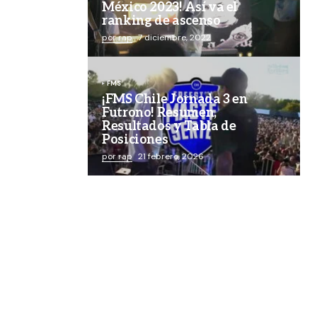
México 2023! Así va el
ranking de ascenso
por rap
7 diciembre, 2022
FMS
¡FMS Chile Jornada 3 en
Futrono! Resumen,
Resultados y Tabla de
Posiciones
por rap
21 febrero, 2026