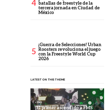
batallas de freestyle de la
tercera jornada en Ciudad de
México
¡Guerra de Selecciones! Urban
Roosters revoluciona el juego
con la Freestyle World Cup
2026
LATEST ON THIS THEME
FMS
¡El primer ascendido a FMS