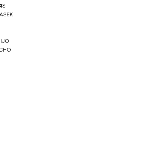
IS
BASEK
TIJO
ACHO