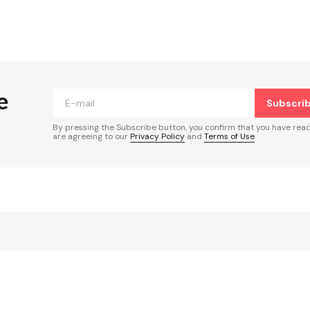
 no será publicada.
Los campos obligatorios
e
Subscri
By pressing the Subscribe button, you confirm that you have rea
are agreeing to our
Privacy Policy
and
Terms of Use
Your E-mail
*
rónico
a la
rio.