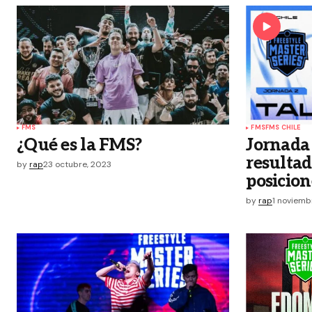
FMS
FMS
FMS CHILE
¿Qué es la FMS?
Jornada 
resultad
by
rap
23 octubre, 2023
posicion
by
rap
1 noviemb