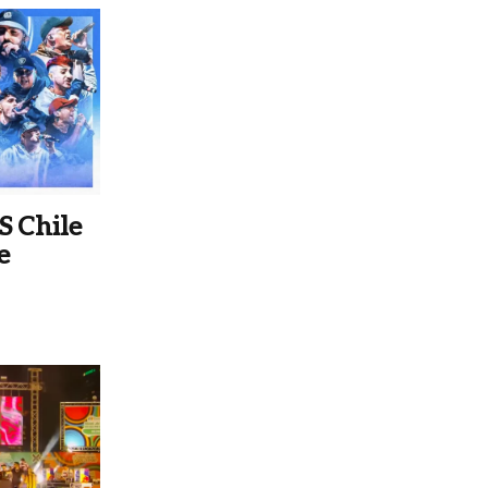
S Chile
e