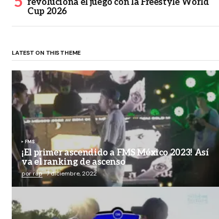
revoluciona el juego con la Freestyle World
Cup 2026
LATEST ON THIS THEME
FMS
¡El primer ascendido a FMS México 2023! Así
va el ranking de ascenso
por rap
7 diciembre, 2022