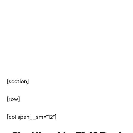
[section]
[row]
[col span__sm=”12″]