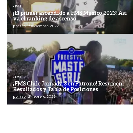
FMS
¡El primer ascendido a FMS México 2023! Así
va el ranking de ascenso
por rap
7 diciembre, 2022
FMS
¡FMS Chile Jornada 3 en Futrono! Resumen,
Resultados y Tabla de Posiciones
por rap
21 febrero, 2026