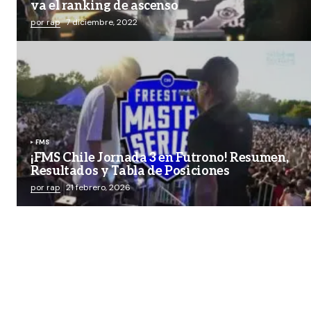
va el ranking de ascenso
por rap
7 diciembre, 2022
FMS
¡FMS Chile Jornada 3 en Futrono! Resumen,
Resultados y Tabla de Posiciones
por rap
21 febrero, 2026