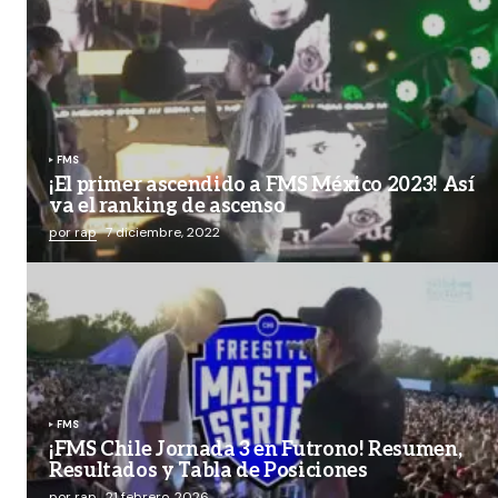
FMS
¡El primer ascendido a FMS México 2023! Así
va el ranking de ascenso
por rap
7 diciembre, 2022
FMS
¡FMS Chile Jornada 3 en Futrono! Resumen,
Resultados y Tabla de Posiciones
por rap
21 febrero, 2026