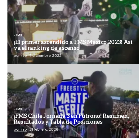
FMS
¡El primer ascendido a FMS México 2023! Así
va el ranking de ascenso
por rap
7 diciembre, 2022
FMS
¡FMS Chile Jornada 3 en Futrono! Resumen,
Resultados y Tabla de Posiciones
por rap
21 febrero, 2026