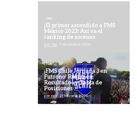
FMS
¡El primer ascendido a FMS
México 2023! Así va el
ranking de ascenso
por rap
7 diciembre, 2022
FMS
¡FMS Chile Jornada 3 en
Futrono! Resumen,
Resultados y Tabla de
Posiciones
por rap
21 febrero, 2026