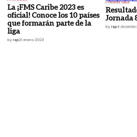
FMS
FMS CHILE
La ¡FMS Caribe 2023 es
Resultado
oficial! Conoce los 10 países
Jornada 8
que formarán parte de la
by
rap
4 diciembr
liga
by
rap
21 enero, 2023