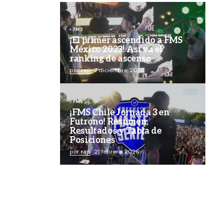
FMS
¡El primer ascendido a FMS
México 2023! Así va el
ranking de ascenso
por rap
7 diciembre, 2022
FMS
¡FMS Chile Jornada 3 en
Futrono! Resumen,
Resultados y Tabla de
Posiciones
por rap
21 febrero, 2026